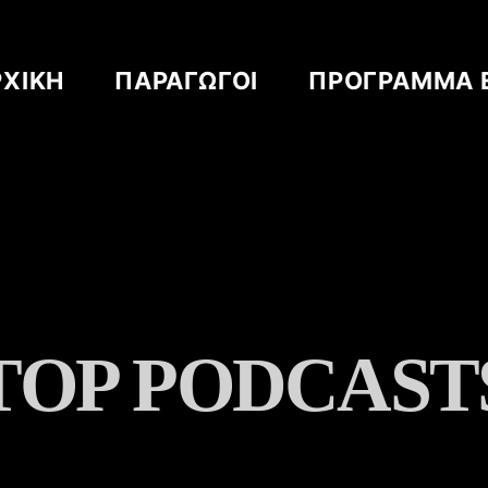
ΡΧΙΚΗ
ΠΑΡΑΓΩΓΟΙ
ΠΡΟΓΡΑΜΜΑ 
TIME TO LISTEN
T
O
P
P
O
D
C
A
S
T