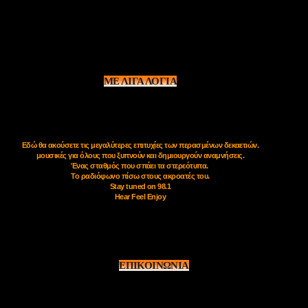
ΜΕ ΛΙΓΑ ΛΟΓΙΑ
Εδώ θα ακούσετε τις μεγαλύτερες επιτυχίες των περασμένων δεκαετιών.
μουσικές για όλους που ξυπνούν και δημιουργούν αναμνήσεις.
Ένας σταθμός που σπάει τα στερεότυπα.
Το ραδιόφωνο πίσω στους ακροατές του.
Stay tuned on 98.1
Hear Feel Enjoy
ΕΠΙΚΟΙΝΩΝΙΑ